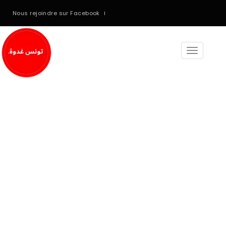
Nous rejoindre sur Facebook
Toggle
navigati
Denorious Nonprofit
Theme