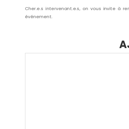
Cher.e.s intervenant.e.s, on vous invite à 
événement.
A