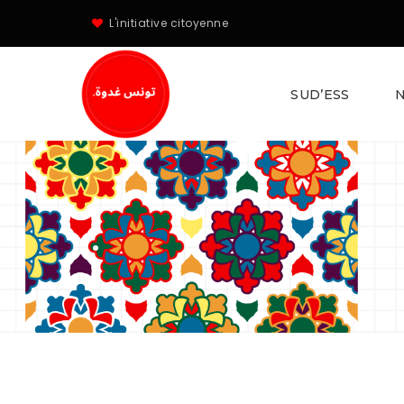
L'initiative citoyenne
SUD’ESS
N
.