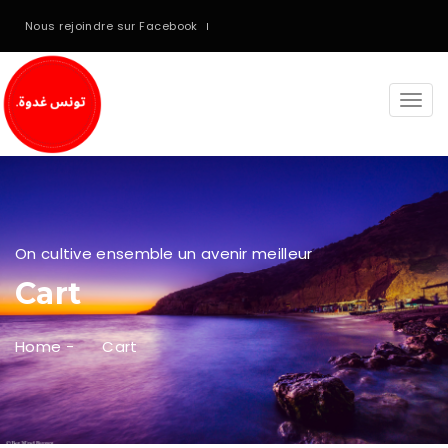
Nous rejoindre sur Facebook
Togg
navi
On cultive ensemble un avenir meilleur
Cart
Home
-
Cart